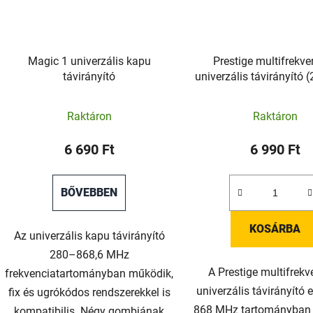
Magic 1 univerzális kapu
Prestige multifrekve
távirányító
univerzális távirányító
MHz)
Raktáron
Raktáron
6 690 Ft
6 990 Ft
BŐVEBBEN
KOSÁRBA
Az univerzális kapu távirányító
280–868,6 MHz
A Prestige multifrekv
frekvenciatartományban működik,
univerzális távirányító
fix és ugrókódos rendszerekkel is
868 MHz tartományban
kompatibilis. Négy gombjának