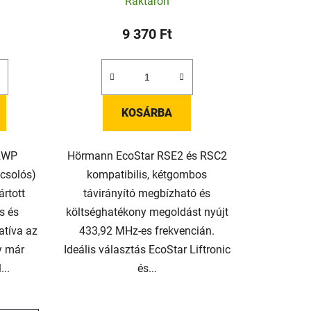
Raktáron
9 370 Ft
KOSÁRBA
 2WP
Hörmann EcoStar RSE2 és RSC2
pcsolós)
kompatibilis, kétgombos
ártott
távirányító megbízható és
s és
költséghatékony megoldást nyújt
atíva az
433,92 MHz-es frekvencián.
gy már
Ideális választás EcoStar Liftronic
..
és...