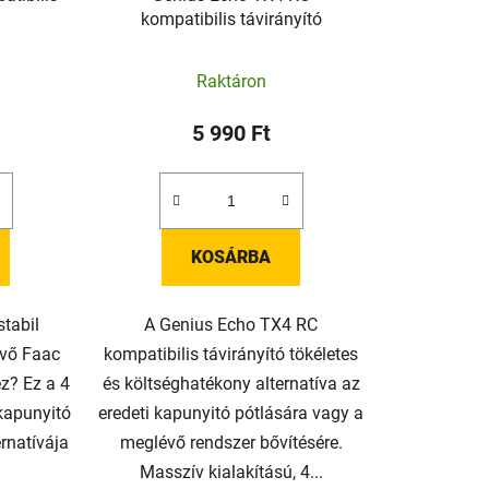
e
kompatibilis távirányító
z
é
Raktáron
s
e
5 990 Ft
KOSÁRBA
stabil
A Genius Echo TX4 RC
évő Faac
kompatibilis távirányító tökéletes
z? Ez a 4
és költséghatékony alternatíva az
 kapunyitó
eredeti kapunyitó pótlására vagy a
ernatívája
meglévő rendszer bővítésére.
.
Masszív kialakítású, 4...