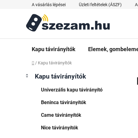
Ugrás
A vásárlás lépései
Üzleti feltételek (ÁSZF)
A
a
fő
tartalomhoz
Kapu távirányítók
Elemek, gombelemek
Kezdőlap
/
Kapu távirányítók
O
K
Kategóriák
Kapu távirányítók
a
átugrása
l
t
d
Univerzális kapu távirányító
e
a
g
Beninca távirányítók
l
ó
s
r
Came távirányítók
i
ó
á
p
Nice távirányítók
k
a