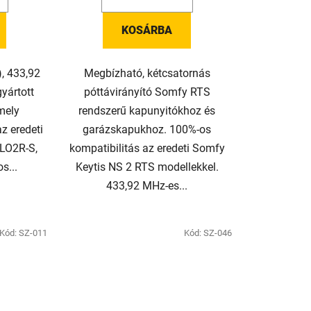
KOSÁRBA
, 433,92
Megbízható, kétcsatornás
yártott
póttávirányító Somfy RTS
mely
rendszerű kapunyitókhoz és
az eredeti
garázskapukhoz. 100%-os
FLO2R-S,
kompatibilitás az eredeti Somfy
s...
Keytis NS 2 RTS modellekkel.
433,92 MHz-es...
Kód:
SZ-011
Kód:
SZ-046