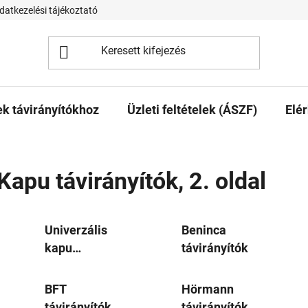
datkezelési tájékoztató
 távirányítókhoz
Üzleti feltételek (ÁSZF)
Elé
Kapu távirányítók
, 2. oldal
Univerzális
Beninca
kapu
távirányítók
távirányító
BFT
Hörmann
távirányítók
távirányítók