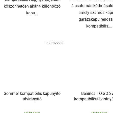
4 csatornás kódmásoló
köszönhetően akár 4 különböző
amely számos kapu
kapu...
garázskapu rendsze
kompatibilis....
Kód:
SZ-005
Sommer kompatibilis kapunyitó
Beninca TO.GO 
távirányító
kompatibilis távirányí
kapcsolós)