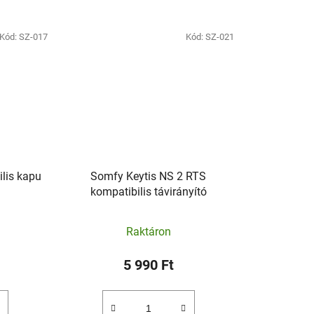
Kód:
SZ-017
Kód:
SZ-021
lis kapu
Somfy Keytis NS 2 RTS
kompatibilis távirányító
Raktáron
5 990 Ft