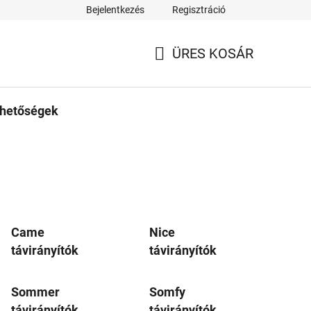
Bejelentkezés
Regisztráció
ÜRES KOSÁR
KOSÁR
rhetőségek
Came
Nice
távirányítók
távirányítók
Sommer
Somfy
távirányítók
távirányítók