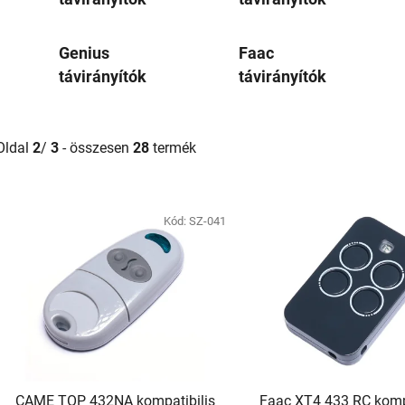
Genius
Faac
távirányítók
távirányítók
Oldal
2
/
3
- összesen
28
termék
T
e
Kód:
SZ-041
r
m
é
k
e
k
CAME TOP 432NA kompatibilis
Faac XT4 433 RC kompa