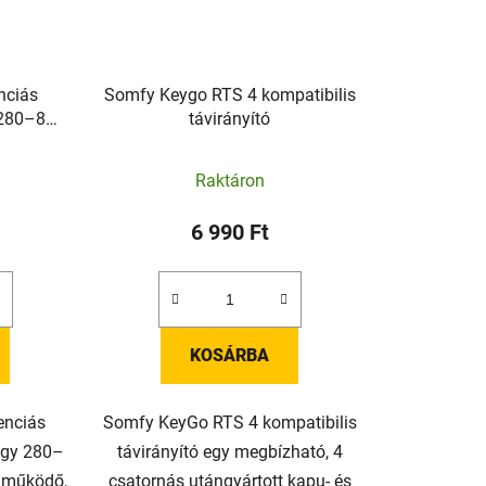
nciás
Somfy Keygo RTS 4 kompatibilis
 (280–868
távirányító
Raktáron
6 990 Ft
KOSÁRBA
enciás
Somfy KeyGo RTS 4 kompatibilis
 egy 280–
távirányító egy megbízható, 4
 működő,
csatornás utángyártott kapu- és