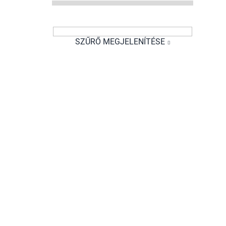
i
SZŰRŐ MEGJELENÍTÉSE
j