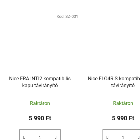
Kód:
SZ-001
Nice ERA INTI2 kompatibilis
Nice FLO4R-S kompatibi
kapu távirányító
távirányító
Raktáron
Raktáron
5 990 Ft
5 990 Ft