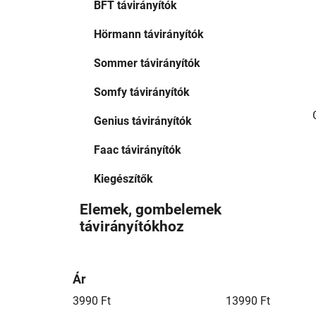
BFT távirányítók
n
e
Hörmann távirányítók
l
Sommer távirányítók
Somfy távirányítók
Genius távirányítók
Faac távirányítók
Kiegészítők
Elemek, gombelemek
távirányítókhoz
Ár
3990
Ft
13990
Ft
l