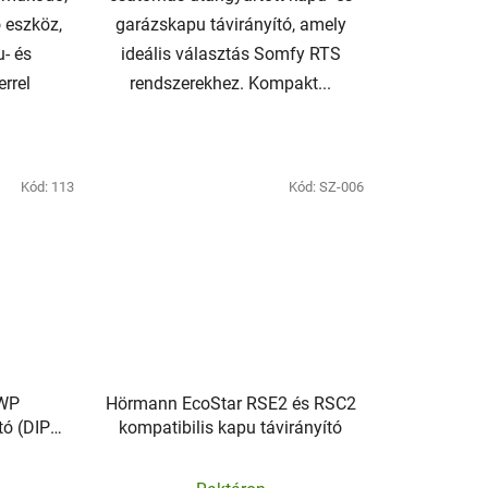
 eszköz,
garázskapu távirányító, amely
- és
ideális választás Somfy RTS
rrel
rendszerekhez. Kompakt...
Kód:
113
Kód:
SZ-006
2WP
Hörmann EcoStar RSE2 és RSC2
tó (DIP
kompatibilis kapu távirányító