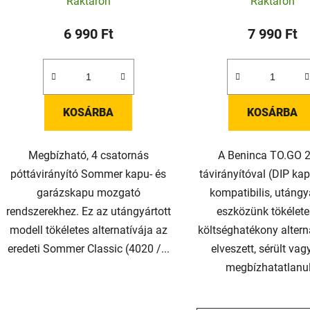
Raktáron
Raktáron
6 990 Ft
7 990 Ft
KOSÁRBA
KOSÁRBA
Megbízható, 4 csatornás
A Beninca TO.GO
póttávirányító Sommer kapu- és
távirányítóval (DIP ka
garázskapu mozgató
kompatibilis, utángy
rendszerekhez. Ez az utángyártott
eszközünk tökélete
modell tökéletes alternatívája az
költséghatékony altern
eredeti Sommer Classic (4020 /...
elveszett, sérült va
megbízhatatlanul.