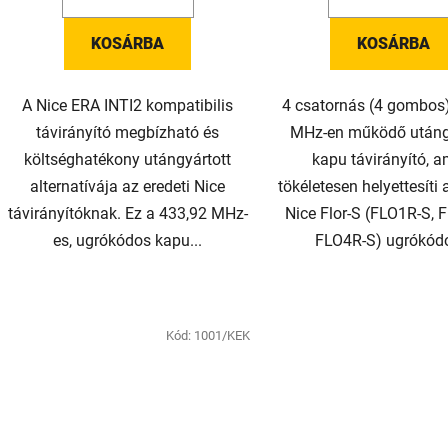
KOSÁRBA
KOSÁRBA
A Nice ERA INTI2 kompatibilis
4 csatornás (4 gombos)
távirányító megbízható és
MHz-en működő utáng
költséghatékony utángyártott
kapu távirányító, a
alternatívája az eredeti Nice
tökéletesen helyettesíti 
távirányítóknak. Ez a 433,92 MHz-
Nice Flor-S (FLO1R-S, 
es, ugrókódos kapu...
FLO4R-S) ugrókódo
Kód:
1001/KEK