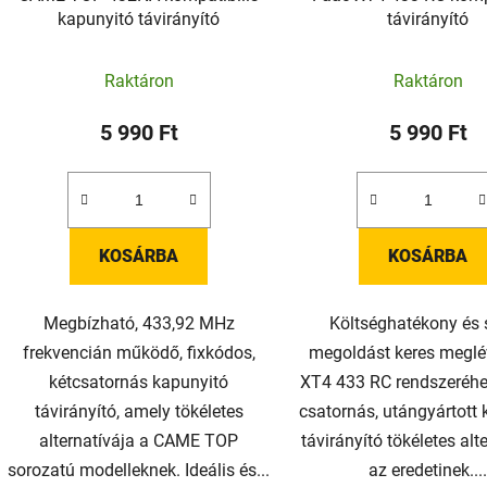
kapunyitó távirányító
távirányító
s
t
Raktáron
Raktáron
á
5 990 Ft
5 990 Ft
a
KOSÁRBA
KOSÁRBA
Megbízható, 433,92 MHz
Költséghatékony és 
frekvencián működő, fixkódos,
megoldást keres megl
kétcsatornás kapunyitó
XT4 433 RC rendszeréhe
távirányító, amely tökéletes
csatornás, utángyártott
alternatívája a CAME TOP
távirányító tökéletes alt
sorozatú modelleknek. Ideális és...
az eredetinek...