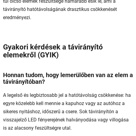
túl olcsó elemek feszültsége hamarabb esik le, ami a
távirányító hatótávolságának drasztikus csökkenését
eredményezi.
Gyakori kérdések a távirányító
elemekről (GYIK)
Honnan tudom, hogy lemerülőben van az elem a
távirányítóban?
A legelső és legbiztosabb jel a hatótávolság csökkenése: ha
egyre közelebb kell mennie a kapuhoz vagy az autóhoz a
sikeres nyitáshoz, időszerű a csere. Sok távirányítón a
visszajelző LED fényerejének halványodása vagy villogása
is az alacsony feszültségre utal.