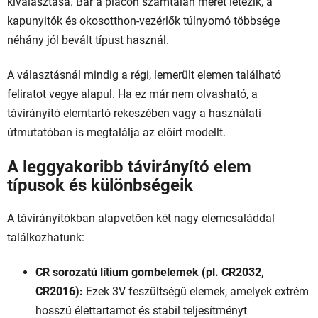
n
kiválasztása. Bár a piacon számtalan méret létezik, a
y
kapunyitók és okosotthon-vezérlők túlnyomó többsége
í
néhány jól bevált típust használ.
t
á
A választásnál mindig a régi, lemerült elemen található
s
e
feliratot vegye alapul. Ha ez már nem olvasható, a
l
távirányító elemtartó rekeszében vagy a használati
e
útmutatóban is megtalálja az előírt modellt.
m
e
A leggyakoribb távirányító elem
i
típusok és különbségeik
A távirányítókban alapvetően két nagy elemcsaláddal
találkozhatunk:
CR sorozatú lítium gombelemek (pl. CR2032,
CR2016):
Ezek 3V feszültségű elemek, amelyek extrém
hosszú élettartamot és stabil teljesítményt