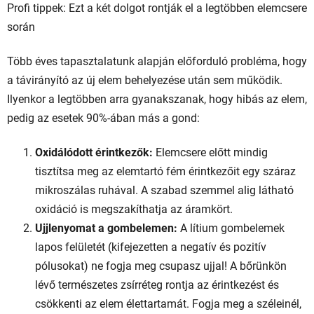
Profi tippek: Ezt a két dolgot rontják el a legtöbben elemcsere
során
Több éves tapasztalatunk alapján előforduló probléma, hogy
a távirányító az új elem behelyezése után sem működik.
Ilyenkor a legtöbben arra gyanakszanak, hogy hibás az elem,
pedig az esetek 90%-ában más a gond:
Oxidálódott érintkezők:
Elemcsere előtt mindig
tisztítsa meg az elemtartó fém érintkezőit egy száraz
mikroszálas ruhával. A szabad szemmel alig látható
oxidáció is megszakíthatja az áramkört.
Ujjlenyomat a gombelemen:
A lítium gombelemek
lapos felületét (kifejezetten a negatív és pozitív
pólusokat) ne fogja meg csupasz ujjal! A bőrünkön
lévő természetes zsírréteg rontja az érintkezést és
csökkenti az elem élettartamát. Fogja meg a széleinél,