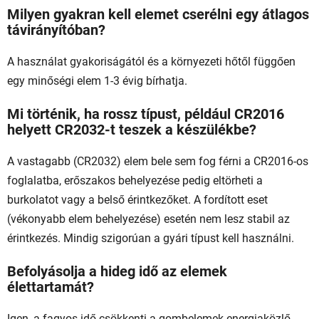
Milyen gyakran kell elemet cserélni egy átlagos
távirányítóban?
A használat gyakoriságától és a környezeti hőtől függően
egy minőségi elem 1-3 évig bírhatja.
Mi történik, ha rossz típust, például CR2016
helyett CR2032-t teszek a készülékbe?
A vastagabb (CR2032) elem bele sem fog férni a CR2016-os
foglalatba, erőszakos behelyezése pedig eltörheti a
burkolatot vagy a belső érintkezőket. A fordított eset
(vékonyabb elem behelyezése) esetén nem lesz stabil az
érintkezés. Mindig szigorúan a gyári típust kell használni.
Befolyásolja a hideg idő az elemek
élettartamát?
Igen, a fagyos idő csökkenti a gombelemek energiaközlő