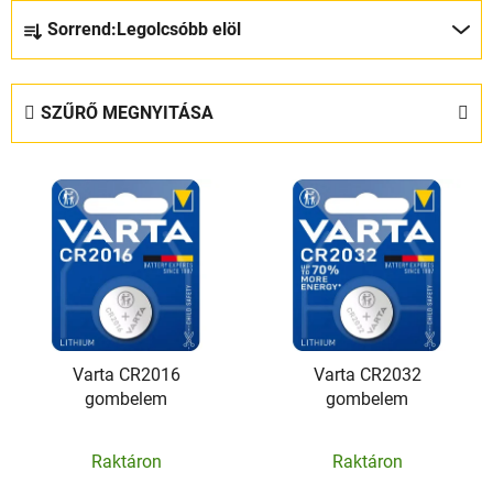
T
Sorrend:
Legolcsóbb elöl
e
r
m
SZŰRŐ MEGNYITÁSA
é
k
T
e
e
k
r
r
m
e
é
n
k
d
e
e
Varta CR2016
Varta CR2032
k
z
gombelem
gombelem
l
é
i
s
Raktáron
Raktáron
s
e