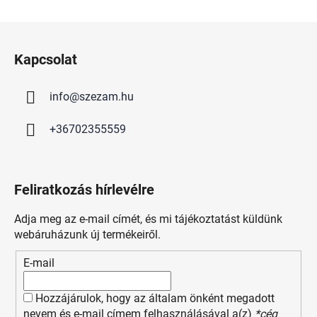
L
á
Kapcsolat
b
l
info
@
szezam.hu
é
c
+36702355559
Feliratkozás hírlevélre
Adja meg az e-mail címét, és mi tájékoztatást küldünk
webáruházunk új termékeiről.
E-mail
Hozzájárulok, hogy az általam önként megadott
nevem és e-mail címem felhasználásával a(z)
*cég