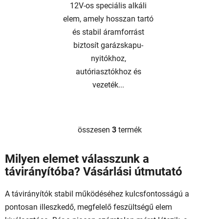
12V-os speciális alkáli
elem, amely hosszan tartó
és stabil áramforrást
biztosít garázskapu-
nyitókhoz,
autóriasztókhoz és
vezeték...
összesen
3
termék
L
i
s
Milyen elemet válasszunk a
t
távirányítóba? Vásárlási útmutató
a
i
A távirányítók stabil működéséhez kulcsfontosságú a
r
pontosan illeszkedő, megfelelő feszültségű elem
á