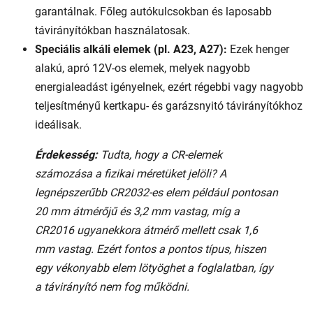
garantálnak. Főleg autókulcsokban és laposabb
távirányítókban használatosak.
Speciális alkáli elemek (pl. A23, A27):
Ezek henger
alakú, apró 12V-os elemek, melyek nagyobb
energialeadást igényelnek, ezért régebbi vagy nagyobb
teljesítményű kertkapu- és garázsnyitó távirányítókhoz
ideálisak.
Érdekesség:
Tudta, hogy a CR-elemek
számozása a fizikai méretüket jelöli? A
legnépszerűbb CR2032-es elem például pontosan
20 mm átmérőjű és 3,2 mm vastag, míg a
CR2016 ugyanekkora átmérő mellett csak 1,6
mm vastag. Ezért fontos a pontos típus, hiszen
egy vékonyabb elem lötyöghet a foglalatban, így
a távirányító nem fog működni.