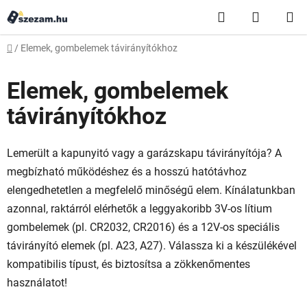
Ugrás
Keresés
KOSÁR
a
fő
Kezdőlap
/
Elemek, gombelemek távirányítókhoz
tartalomhoz
Elemek, gombelemek
távirányítókhoz
Lemerült a kapunyitó vagy a garázskapu távirányítója? A
megbízható működéshez és a hosszú hatótávhoz
elengedhetetlen a megfelelő minőségű elem. Kínálatunkban
azonnal, raktárról elérhetők a leggyakoribb 3V-os lítium
gombelemek (pl. CR2032, CR2016) és a 12V-os speciális
távirányító elemek (pl. A23, A27). Válassza ki a készülékével
kompatibilis típust, és biztosítsa a zökkenőmentes
használatot!