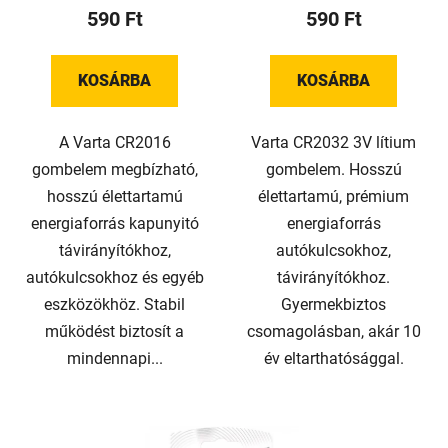
t
590 Ft
590 Ft
á
j
a
KOSÁRBA
KOSÁRBA
A Varta CR2016
Varta CR2032 3V lítium
gombelem megbízható,
gombelem. Hosszú
hosszú élettartamú
élettartamú, prémium
energiaforrás kapunyitó
energiaforrás
távirányítókhoz,
autókulcsokhoz,
autókulcsokhoz és egyéb
távirányítókhoz.
eszközökhöz. Stabil
Gyermekbiztos
működést biztosít a
csomagolásban, akár 10
mindennapi...
év eltarthatósággal.