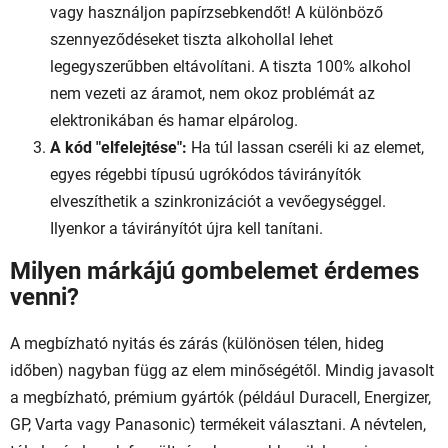
vagy használjon papírzsebkendőt! A különböző
szennyeződéseket tiszta alkohollal lehet
legegyszerűbben eltávolítani. A tiszta 100% alkohol
nem vezeti az áramot, nem okoz problémát az
elektronikában és hamar elpárolog.
A kód "elfelejtése":
Ha túl lassan cseréli ki az elemet,
egyes régebbi típusú ugrókódos távirányítók
elveszíthetik a szinkronizációt a vevőegységgel.
Ilyenkor a távirányítót újra kell tanítani.
Milyen márkájú gombelemet érdemes
venni?
A megbízható nyitás és zárás (különösen télen, hideg
időben) nagyban függ az elem minőségétől. Mindig javasolt
a megbízható, prémium gyártók (például Duracell, Energizer,
GP, Varta vagy Panasonic) termékeit választani. A névtelen,