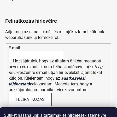
Feliratkozás hírlevélre
Adja meg az e-mail címét, és mi tájékoztatást küldünk
webáruházunk új termékeiről.
E-mail
Hozzájárulok, hogy az általam önként megadott
nevem és e-mail címem felhasználásával a(z)
*cég
neve
részemre e-mail útján hírleveleket, ajánlatokat
küldjön. Kijelentem, hogy az
adatkezelési
tájékoztatót
elolvastam. Megértettem, hogy a
hozzájárulásom bármikor visszavonhatom.
FELIRATKOZÁS
Sütiket használunk a tartalmak és hirdetések személyre