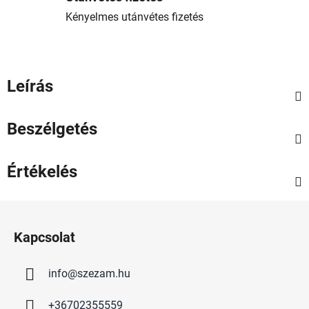
Kényelmes utánvétes fizetés
Leírás
Beszélgetés
Értékelés
L
á
Kapcsolat
b
l
info
@
szezam.hu
é
c
+36702355559