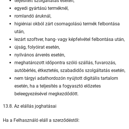
teljesített szolgáltatás esetén,
egyedi gyártású terméknél,
romlandó áruknál,
higiéniai okból zárt csomagolású termék felbontása
után,
lezárt szoftver, hang- vagy képfelvétel felbontása után,
újság, folyóirat esetén,
nyilvános árverés esetén,
meghatározott időpontra szóló szállás, fuvarozás,
autóbérlés, étkeztetés, szabadidős szolgáltatás esetén,
nem tárgyi adathordozón nyújtott digitális tartalom
esetén, ha a teljesítés a fogyasztó előzetes
beleegyezésével megkezdődött.
13.8. Az elállás joghatásai
Ha a Felhasználó eláll a szerződéstől: