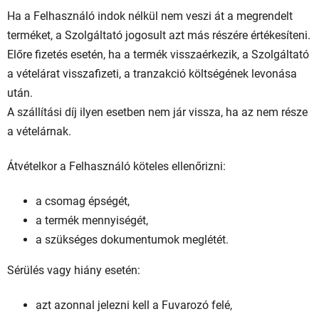
Ha a Felhasználó indok nélkül nem veszi át a megrendelt
terméket, a Szolgáltató jogosult azt más részére értékesíteni.
Előre fizetés esetén, ha a termék visszaérkezik, a Szolgáltató
a vételárat visszafizeti, a tranzakció költségének levonása
után.
A szállítási díj ilyen esetben nem jár vissza, ha az nem része
a vételárnak.
Átvételkor a Felhasználó köteles ellenőrizni:
a csomag épségét,
a termék mennyiségét,
a szükséges dokumentumok meglétét.
Sérülés vagy hiány esetén:
azt azonnal jelezni kell a Fuvarozó felé,