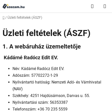
Ugrás
Keresés
K
a
fő
Kezdőlap
/
Üzleti feltételek (ÁSZF)
tartalomhoz
Üzleti feltételek (ÁSZF)
1. A webáruház üzemeltetője
Kádárné Radócz Edit EV.
Név: Kádárné Radócz Edit EV.
Adószám: 57702272-1-29
Nyilvántartó hatóság: Nemzeti Adó- és Vámhivatal
(NAV)
Székhely: 4251 Hajdúsámson, Darvas u. 55.
Nyilvántartási szám: 56353387
Telefonszám: +36 70 235 5559