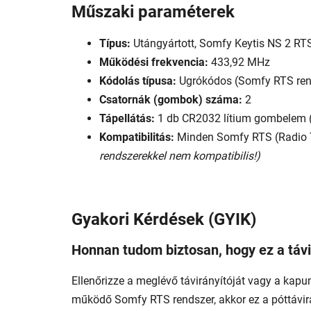
Műszaki paraméterek
Típus:
Utángyártott, Somfy Keytis NS 2 RTS
Működési frekvencia:
433,92 MHz
Kódolás típusa:
Ugrókódos (Somfy RTS ren
Csatornák (gombok) száma:
2
Tápellátás:
1 db CR2032 lítium gombelem (
Kompatibilitás:
Minden Somfy RTS (Radio T
rendszerekkel nem kompatibilis!)
Gyakori Kérdések (GYIK)
Honnan tudom biztosan, hogy ez a táv
Ellenőrizze a meglévő távirányítóját vagy a kapumo
működő Somfy RTS rendszer, akkor ez a póttávirá