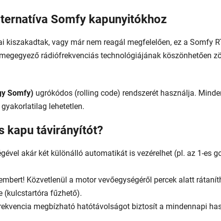
lternatíva Somfy kapunyitókhoz
jai kiszakadtak, vagy már nem reagál megfelelően, ez a Somfy R
el megegyező rádiófrekvenciás technológiájának köszönhetően 
gy Somfy)
ugrókódos (rolling code) rendszerét használja. Mind
 gyakorlatilag lehetetlen.
s kapu távirányítót?
ével akár két különálló automatikát is vezérelhet (pl. az 1-es 
bert! Közvetlenül a motor vevőegységéről percek alatt rátaníth
(kulcstartóra fűzhető).
ekvencia megbízható hatótávolságot biztosít a mindennapi has