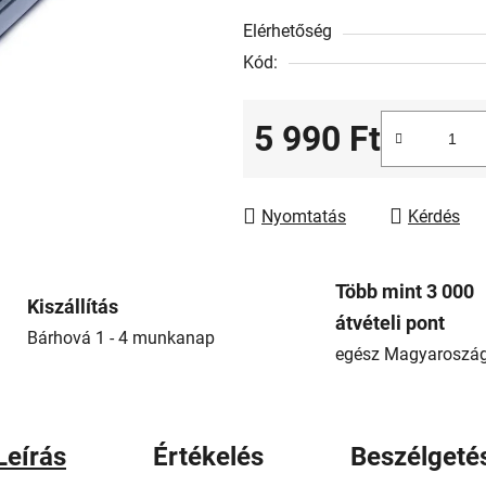
ből
Elérhetőség
0,0
Kód:
csillag.
5 990 Ft
Egységár:
Nyomtatás
Kérdés
Több mint 3 000
Kiszállítás
átvételi pont
Bárhová 1 - 4 munkanap
egész Magyaroszá
Leírás
Értékelés
Beszélgeté