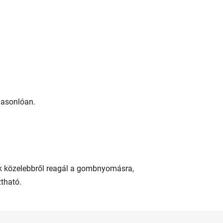
hasonlóan.
ak közelebbről reagál a gombnyomásra,
ztható.