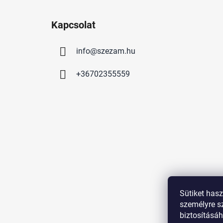
L
á
Kapcsolat
b
l
info
@
szezam.hu
é
c
+36702355559
Sütiket hasz
személyre s
biztosításá