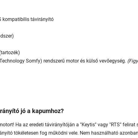
 kompatibilis távirányító
dszer)
tartozék)
echnology Somfy) rendszerű motor és külső vevőegység.
(Fig
irányító jó a kapumhoz?
tort! Ha az eredeti távirányítóján a "Keytis" vagy "RTS" felirat
nyító tökéletesen fog működni vele. Nem használható azonban a