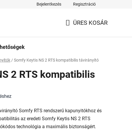
Bejelentkezés
Regisztráció
ÜRES KOSÁR
KOSÁR
rhetőségek
nyítók
/
Somfy Keytis NS 2 RTS kompatibilis távirányító
NS 2 RTS kompatibilis
léshez
ávirányító Somfy RTS rendszerű kapunyitókhoz és
tibilitás az eredeti Somfy Keytis NS 2 RTS
ókódos technológia a maximális biztonságért.