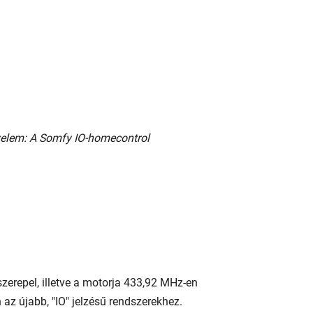
yelem: A Somfy IO-homecontrol
 szerepel, illetve a motorja 433,92 MHz-en
z újabb, "IO" jelzésű rendszerekhez.