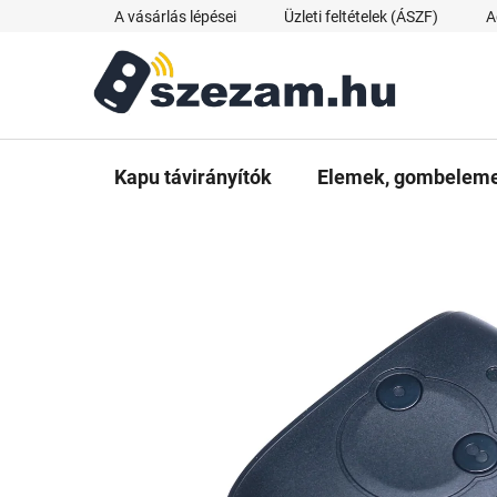
Ugrás
A vásárlás lépései
Üzleti feltételek (ÁSZF)
A
a
fő
tartalomhoz
Kapu távirányítók
Elemek, gombelemek