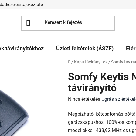
datkezelési tájékoztató
 távirányítókhoz
Üzleti feltételek (ÁSZF)
Elé
Kezdőlap
/
Kapu távirányítók
/
Somfy távirá
Somfy Keytis 
távirányító
A
Nincs értékelés
Ugrás az értéke
termék
Megbízható, kétcsatornás pótt
átlagos
garázskapukhoz. 100%-os kompa
értékelése
modellekkel. 433,92 MHz-es ugr
5-