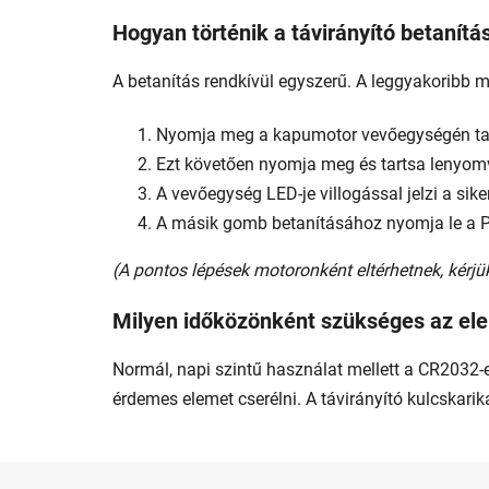
Hogyan történik a távirányító betanít
A betanítás rendkívül egyszerű. A leggyakoribb 
Nyomja meg a kapumotor vevőegységén tal
Ezt követően nyomja meg és tartsa lenyomva
A vevőegység LED-je villogással jelzi a sike
A másik gomb betanításához nyomja le a 
(A pontos lépések motoronként eltérhetnek, kérjü
Milyen időközönként szükséges az el
Normál, napi szintű használat mellett a CR2032-
érdemes elemet cserélni. A távirányító kulcskarik