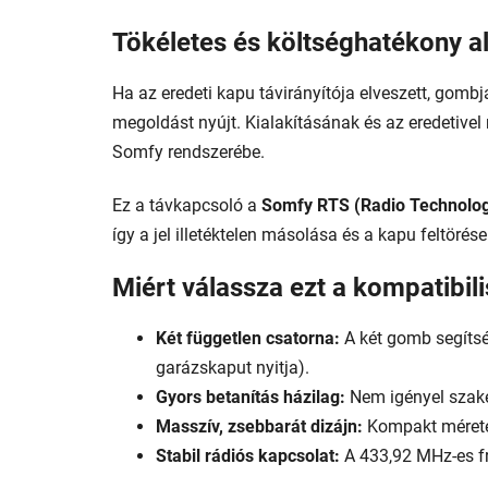
Tökéletes és költséghatékony a
Ha az eredeti kapu távirányítója elveszett, gomb
megoldást nyújt. Kialakításának és az eredetiv
Somfy rendszerébe.
Ez a távkapcsoló a
Somfy RTS (Radio Technolo
így a jel illetéktelen másolása és a kapu feltörése
Miért válassza ezt a kompatibili
Két független csatorna:
A két gomb segítség
garázskaput nyitja).
Gyors betanítás házilag:
Nem igényel szakem
Masszív, zsebbarát dizájn:
Kompakt mérete 
Stabil rádiós kapcsolat:
A 433,92 MHz-es fr