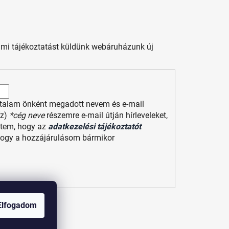
s mi tájékoztatást küldünk webáruházunk új
ltalam önként megadott nevem és e-mail
(z)
*cég neve
részemre e-mail útján hírleveleket,
entem, hogy az
adatkezelési tájékoztatót
hogy a hozzájárulásom bármikor
Elfogadom