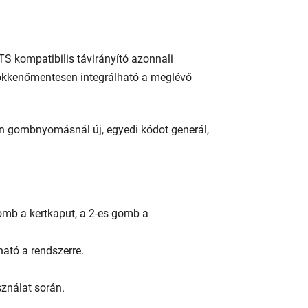
TS kompatibilis távirányító azonnali
zökkenőmentesen integrálható a meglévő
en gombnyomásnál új, egyedi kódot generál,
gomb a kertkaput, a 2-es gomb a
ató a rendszerre.
ználat során.