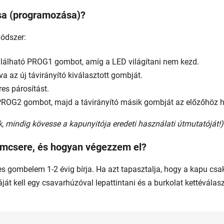
ása (programozása)?
módszer:
álható PROG1 gombot, amíg a LED világítani nem kezd.
 az új távirányító kiválasztott gombját.
res párosítást.
PROG2 gombot, majd a távirányító másik gombját az előzőhöz 
k, mindig kövesse a kapunyitója eredeti használati útmutatóját!)
emcsere, és hogyan végezzem el?
es gombelem 1-2 évig bírja. Ha azt tapasztalja, hogy a kapu cs
áját kell egy csavarhúzóval lepattintani és a burkolat kettéválas