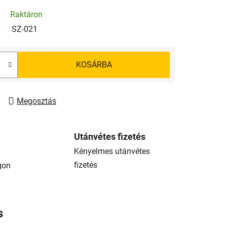
Raktáron
SZ-021
KOSÁRBA
Megosztás
Utánvétes fizetés
Kényelmes utánvétes
fizetés
gon
s