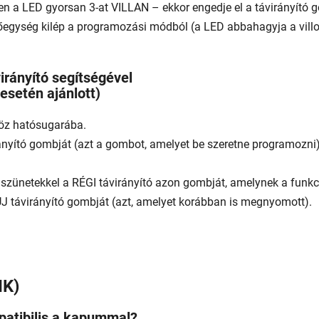
 a LED gyorsan 3-at VILLAN – ekkor engedje el a távirányító g
lőegység kilép a programozási módból (a LED abbahagyja a villo
rányító segítségével
esetén ajánlott)
zköz hatósugarába.
ító gombját (azt a gombot, amelyet be szeretne programozni), m
ünetekkel a RÉGI távirányító azon gombját, amelynek a funkciójá
J távirányító gombját (azt, amelyet korábban is megnyomott).
IK)
atibilis a kapummal?