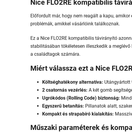
Nice FLO2RE kompatibilis távir
Előfordult már, hogy nem reagált a kapu, amikor é
problémák, amikkel vásárlóink találkoznak.
Ez a Nice FLO2RE kompatibilis távirányító azonna
stabilitásában tökéletesen illeszkedik a meglévő
a családtagok számára.
Miért válassza ezt a Nice FLO2R
Költséghatékony alternatíva:
Utángyártott t
2 csatornás vezérlés:
A két gomb segítségév
Ugrókódos (Rolling Code) biztonság:
Minde
Egyszerű betanítás:
Pillanatok alatt, szak
Kompakt és strapabíró kialakítás:
Masszív 
Műszaki paraméterek és kompat