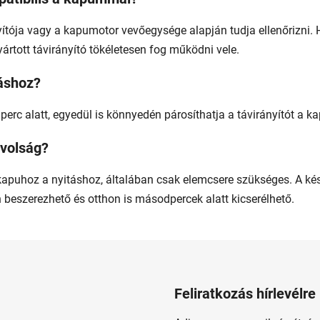
yítója vagy a kapumotor vevőegysége alapján tudja ellenőrizni.
ártott távirányító tökéletesen fog működni vele.
áshoz?
erc alatt, egyedül is könnyedén párosíthatja a távirányítót a ka
ávolság?
a kapuhoz a nyitáshoz, általában csak elemcsere szükséges. A 
eszerezhető és otthon is másodpercek alatt kicserélhető.
Feliratkozás hírlevélre