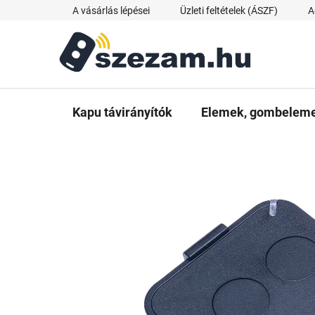
Ugrás
A vásárlás lépései
Üzleti feltételek (ÁSZF)
A
a
fő
tartalomhoz
Kapu távirányítók
Elemek, gombelemek