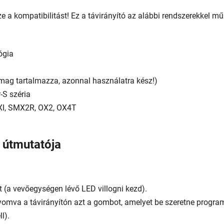
zze a kompatibilitást! Ez a távirányító az alábbi rendszerekkel mű
ógia
g tartalmazza, azonnal használatra kész!)
r-S széria
XI, SMX2R, OX2, OX4T
 útmutatója
(a vevőegységen lévő LED villogni kezd).
omva a távirányítón azt a gombot, amelyet be szeretne program
l).