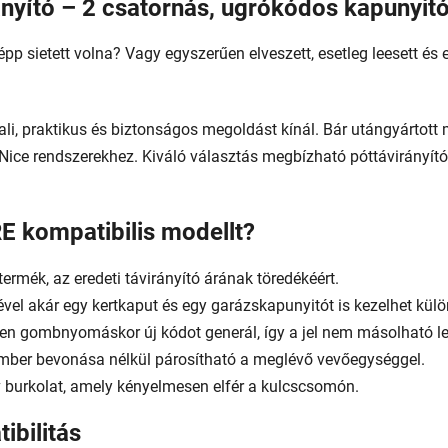
ányító – 2 csatornás, ugrókódos kapunyit
pp sietett volna? Vagy egyszerűen elveszett, esetleg leesett és e
li, praktikus és biztonságos megoldást kínál. Bár utángyártott 
 Nice rendszerekhez. Kiváló választás megbízható póttávirányít
E kompatibilis modellt?
ermék, az eredeti távirányító árának töredékéért.
el akár egy kertkaput és egy garázskapunyitót is kezelhet külö
n gombnyomáskor új kódot generál, így a jel nem másolható le 
ember bevonása nélkül párosítható a meglévő vevőegységgel.
burkolat, amely kényelmesen elfér a kulcscsomón.
ibilitás