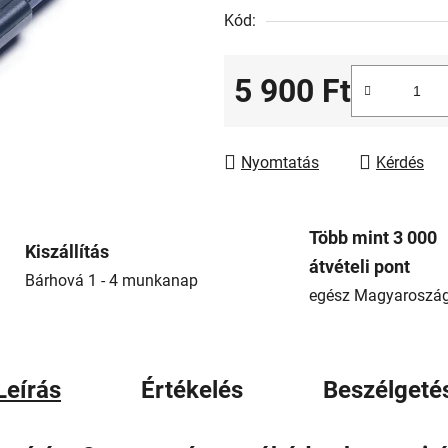
0,0
Kód:
csillag.
5 900 Ft
Egységár:
Nyomtatás
Kérdés
Több mint 3 000
Kiszállítás
átvételi pont
Bárhová 1 - 4 munkanap
egész Magyaroszá
Leírás
Értékelés
Beszélgeté