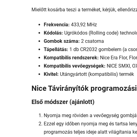
Mielőtt kosárba teszi a terméket, kérjük, ellenőri
Frekvencia:
433,92 MHz
Kódolás:
Ugrókódos (Rolling code) technol
Gombok száma:
2 csatorna
Tápellátás:
1 db CR2032 gombelem (a csoma
Kompatibilis rendszerek:
Nice Era Flor, Flo
Kompatibilis vevőegységek:
NICE SMXI, O
Kivitel:
Utángyártott (kompatibilis) termék
Nice Távirányítók programozási
Első módszer (ajánlott)
Nyomja meg röviden a vevőegység gombját 
Ezzel egy időben nyomja meg és tartsa leny
programozás teljes ideje alatt világítania kel