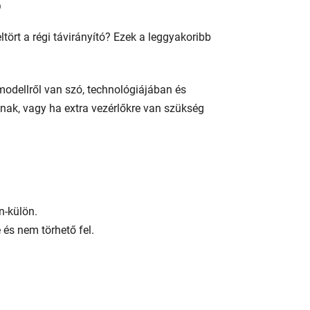
ó
ltört a régi távirányító? Ezek a leggyakoribb
modellről van szó, technológiájában és
ónak, vagy ha extra vezérlőkre van szükség
n-külön.
és nem törhető fel.