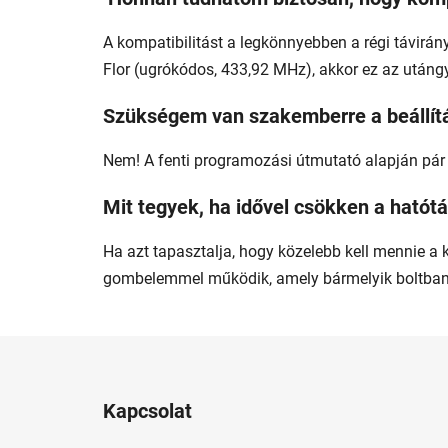
A kompatibilitást a legkönnyebben a régi távirán
Flor (ugrókódos, 433,92 MHz), akkor ez az utángy
Szükségem van szakemberre a beállít
Nem! A fenti programozási útmutató alapján pár p
Mit tegyek, ha idővel csökken a hatót
Ha azt tapasztalja, hogy közelebb kell mennie 
gombelemmel működik, amely bármelyik boltban b
L
á
Kapcsolat
b