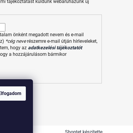
s mi tájékoztatást küldünk webáruházunk új
ltalam önként megadott nevem és e-mail
(z)
*cég neve
részemre e-mail útján hírleveleket,
entem, hogy az
adatkezelési tájékoztatót
hogy a hozzájárulásom bármikor
Elfogadom
se
Shoptet készítette