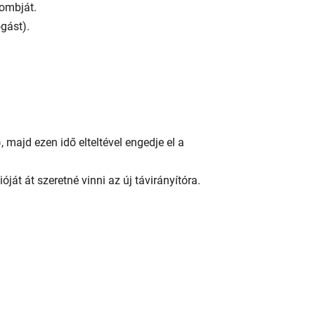
ombját.
gást).
ajd ezen idő elteltével engedje el a
t át szeretné vinni az új távirányítóra.