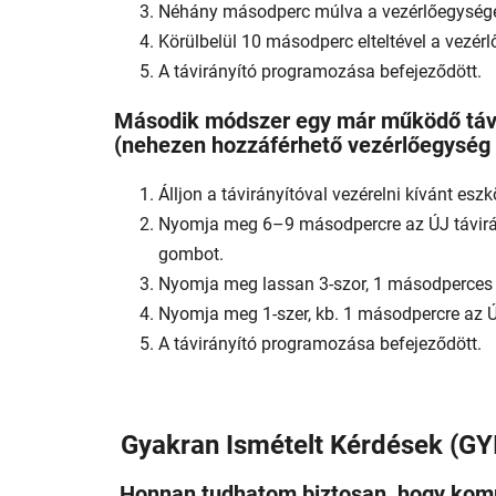
Néhány másodperc múlva a vezérlőegységen
Körülbelül 10 másodperc elteltével a vezér
A távirányító programozása befejeződött.
Második módszer egy már működő távi
(nehezen hozzáférhető vezérlőegység 
Álljon a távirányítóval vezérelni kívánt es
Nyomja meg 6–9 másodpercre az ÚJ távirány
gombot.
Nyomja meg lassan 3-szor, 1 másodperces sz
Nyomja meg 1-szer, kb. 1 másodpercre az Ú
A távirányító programozása befejeződött.
Gyakran Ismételt Kérdések (GY
Honnan tudhatom biztosan, hogy komp