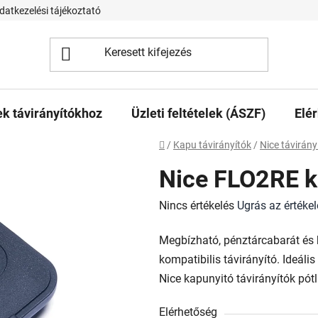
datkezelési tájékoztató
 távirányítókhoz
Üzleti feltételek (ÁSZF)
Elé
Kezdőlap
/
Kapu távirányítók
/
Nice távirány
Nice FLO2RE ko
A
Nincs értékelés
Ugrás az értéke
termék
Megbízható, pénztárcabarát é
átlagos
kompatibilis távirányító. Ideáli
értékelése
Nice kapunyitó távirányítók pót
5-
ből
Elérhetőség