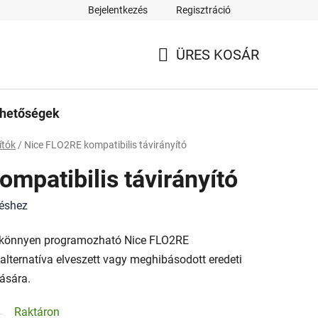
Bejelentkezés
Regisztráció
ÜRES KOSÁR
KOSÁR
rhetőségek
ítók
/
Nice FLO2RE kompatibilis távirányító
mpatibilis távirányító
léshez
s könnyen programozható Nice FLO2RE
s alternatíva elveszett vagy meghibásodott eredeti
lására.
Raktáron