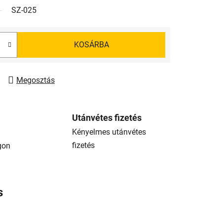
SZ-025
KOSÁRBA
Megosztás
Utánvétes fizetés
Kényelmes utánvétes
fizetés
gon
s