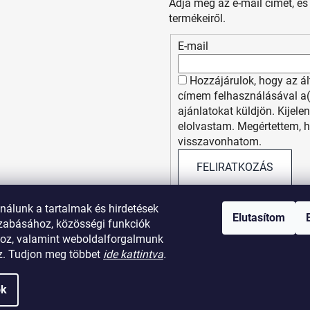
Adja meg az e-mail címét, é
termékeiről.
E-mail
Hozzájárulok, hogy az á
címem felhasználásával a
ajánlatokat küldjön. Kijel
elolvastam. Megértettem, 
visszavonhatom.
FELIRATKOZÁS
nálunk a tartalmak és hirdetések
Elutasítom
zabásához, közösségi funkciók
hoz, valamint weboldalforgalmunk
. Tudjon meg többet
ide kattintva
.
Visszaküldési szabályzat
Elérhetőségek
ok
 webáruháza
. Minden jog fenntartva.
Süti beállítások szerkeszté