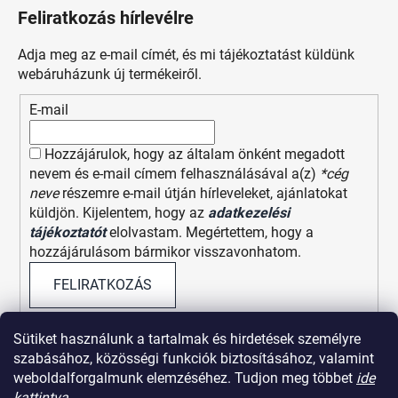
Feliratkozás hírlevélre
Adja meg az e-mail címét, és mi tájékoztatást küldünk
webáruházunk új termékeiről.
E-mail
Hozzájárulok, hogy az általam önként megadott
nevem és e-mail címem felhasználásával a(z)
*cég
neve
részemre e-mail útján hírleveleket, ajánlatokat
küldjön. Kijelentem, hogy az
adatkezelési
tájékoztatót
elolvastam. Megértettem, hogy a
hozzájárulásom bármikor visszavonhatom.
FELIRATKOZÁS
Sütiket használunk a tartalmak és hirdetések személyre
szabásához, közösségi funkciók biztosításához, valamint
weboldalforgalmunk elemzéséhez. Tudjon meg többet
ide
kattintva
.
Visszaküldési szabályzat
Elérhetőségek