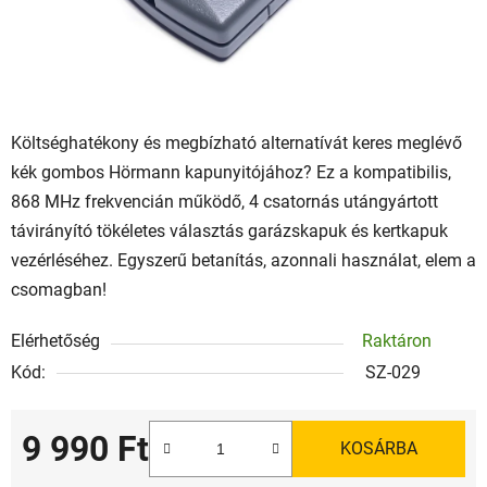
Költséghatékony és megbízható alternatívát keres meglévő
kék gombos Hörmann kapunyitójához? Ez a kompatibilis,
868 MHz frekvencián működő, 4 csatornás utángyártott
távirányító tökéletes választás garázskapuk és kertkapuk
vezérléséhez. Egyszerű betanítás, azonnali használat, elem a
csomagban!
Elérhetőség
Raktáron
Kód:
SZ-029
9 990 Ft
KOSÁRBA
Egységár: