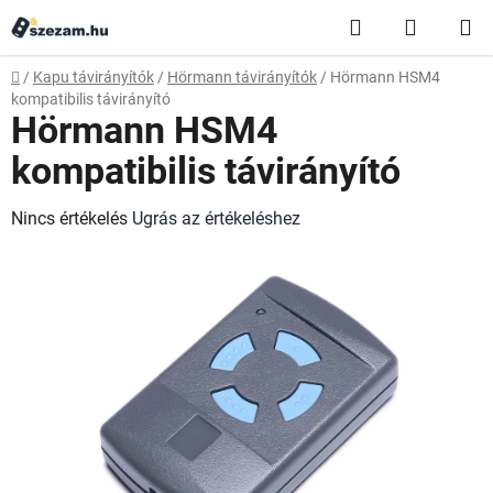
Ugrás
Keresés
KOSÁR
a
fő
Kezdőlap
/
Kapu távirányítók
/
Hörmann távirányítók
/
Hörmann HSM4
tartalomhoz
kompatibilis távirányító
Hörmann HSM4
kompatibilis távirányító
A
Nincs értékelés
Ugrás az értékeléshez
termék
átlagos
értékelése
5-
ből
0,0
csillag.