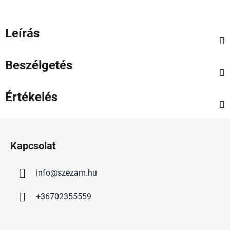
Leírás
Beszélgetés
Értékelés
L
á
Kapcsolat
b
l
info
@
szezam.hu
é
c
+36702355559