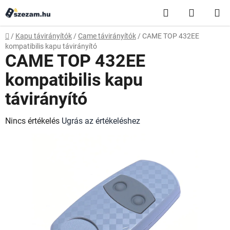
Ugrás
Keresés
KOSÁR
a
fő
Kezdőlap
/
Kapu távirányítók
/
Came távirányítók
/
CAME TOP 432EE
tartalomhoz
kompatibilis kapu távirányító
CAME TOP 432EE
kompatibilis kapu
távirányító
A
Nincs értékelés
Ugrás az értékeléshez
termék
átlagos
értékelése
5-
ből
0,0
csillag.