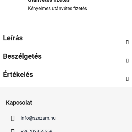
Utánvétes fizetés
Kényelmes utánvétes fizetés
Leírás
Beszélgetés
Értékelés
L
á
Kapcsolat
b
l
info
@
szezam.hu
é
c
+36702355559