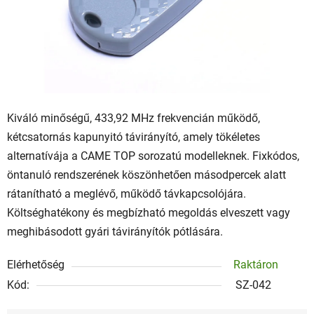
Kiváló minőségű, 433,92 MHz frekvencián működő,
kétcsatornás kapunyitó távirányító, amely tökéletes
alternatívája a CAME TOP sorozatú modelleknek. Fixkódos,
öntanuló rendszerének köszönhetően másodpercek alatt
rátanítható a meglévő, működő távkapcsolójára.
Költséghatékony és megbízható megoldás elveszett vagy
meghibásodott gyári távirányítók pótlására.
Elérhetőség
Raktáron
Kód:
SZ-042