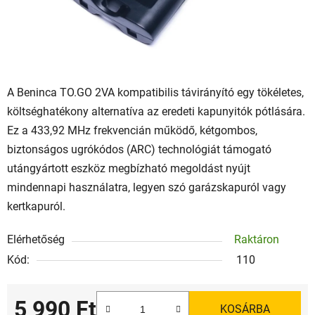
A Beninca TO.GO 2VA kompatibilis távirányító egy tökéletes,
költséghatékony alternatíva az eredeti kapunyitók pótlására.
Ez a 433,92 MHz frekvencián működő, kétgombos,
biztonságos ugrókódos (ARC) technológiát támogató
utángyártott eszköz megbízható megoldást nyújt
mindennapi használatra, legyen szó garázskapuról vagy
kertkapuról.
Elérhetőség
Raktáron
Kód:
110
5 990 Ft
KOSÁRBA