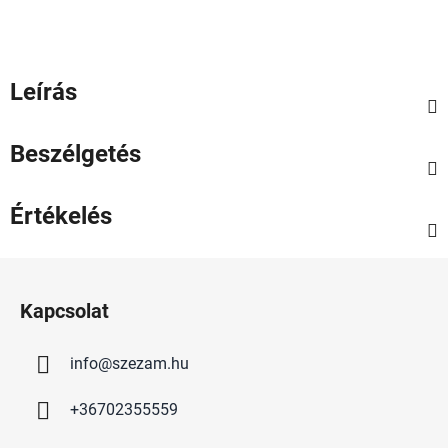
Leírás
Beszélgetés
Értékelés
L
á
Kapcsolat
b
l
info
@
szezam.hu
é
c
+36702355559