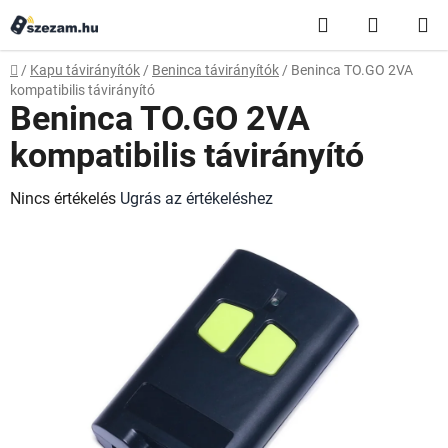
Ugrás
Keresés
KOSÁR
a
fő
Kezdőlap
/
Kapu távirányítók
/
Beninca távirányítók
/
Beninca TO.GO 2VA
tartalomhoz
kompatibilis távirányító
Beninca TO.GO 2VA
kompatibilis távirányító
A
Nincs értékelés
Ugrás az értékeléshez
termék
átlagos
értékelése
5-
ből
0,0
csillag.